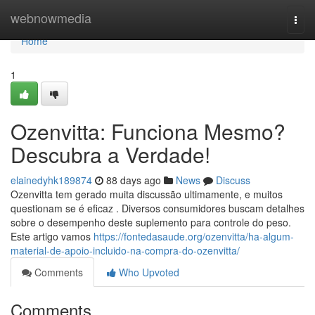
Home
webnowmedia
Togg
navi
Home
1
Ozenvitta: Funciona Mesmo?
Descubra a Verdade!
elainedyhk189874
88 days ago
News
Discuss
Ozenvitta tem gerado muita discussão ultimamente, e muitos
questionam se é eficaz . Diversos consumidores buscam detalhes
sobre o desempenho deste suplemento para controle do peso.
Este artigo vamos
https://fontedasaude.org/ozenvitta/ha-algum-
material-de-apoio-incluido-na-compra-do-ozenvitta/
Comments
Who Upvoted
Comments