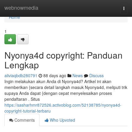
Home
webnowmedia
Togg
navi
Home
1
Nyonya4d copyright: Panduan
Lengkap
aliviaqbdb280791
88 days ago
News
Discuss
Ingin melakukan akun Anda di Nyonya4d? Artikel ini akan
memberikan {secara detail langkah masuk Nyonya4d, meliputi trik
supaya Anda dapat {dengan cepat menyelesaikan proses
pendaftaran . Situs
https://sasharhmr872526.activoblog.com/52138785/nyonya4d-
copyright-tutorial-terbaru
Comments
Who Upvoted