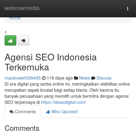
Home
webnowmedia
Togg
navi
Home
1
Agensi SEO Indonesia
Terkemuka
macievawh528495
119 days ago
News
Discuss
Di era digital yang serba online ini, meningkatkan visibilitas online
merupakan aspek krusial bagi setiap bisnis. Oleh karena itu,
banyak perusahaan yang memilih untuk bermitra dengan agensi
SEO terpercaya di
https://ideaxdigital.com/
Comments
Who Upvoted
Comments