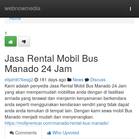
Home
webnowmedia
Togg
navi
Home
1
Jasa Rental Mobil Bus
Manado 24 Jam
elijah9t76esg2
181 days ago
News
Discuss
Kami adalah penyedia Jasa Rental Mobil Bus Manado 24 Jam
yang akan mempermudah mobilitas anda dengan di fasilitasi
armada yang terawat dan menjamin kenyamanan berkendara
anda seperti menggunakan kendaraan sendiri yang tidak dapat
anda anda temukan di tempat lain. Dengan kami sewa mobil Bus
Manado menjadi mudah dan menyenangkan.
https://mollyrentcar.com/manado/rental-bus-manado/
Comments
Who Upvoted