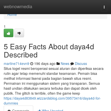
Home
webnowmedia
Togg
navi
Home
1
5 Easy Facts About daya4d
Described
martine714evn9
196 days ago
News
Discuss
Situs togel resmi beroperasi sesuai aturan dan diperiksa secara
rutin agar tetap memenuhi standar keamanan. Pemain bisa
melihat informasi lisensi pada bagian bawah situs resmi.
Permainan ini menggunakan sistem yang transparan. Semua
hasil undian dilakukan secara terbuka dan dapat dicek oleh
publik. The glitch is terrible, often the game keep
https://daya4d83849.wizzardsblog.com/39573416/daya4d-for-
dummies
Comments
Who Upvoted