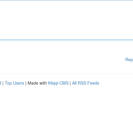
Rep
d
|
Top Users
| Made with
Kliqqi CMS
|
All RSS Feeds