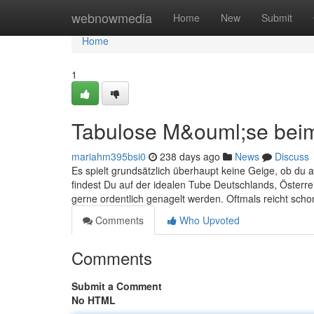
Home
webnowmedia
Home
New
Submit
Home
1
Tabulose M&ouml;se bei
mariahm395bsi0
238 days ago
News
Discuss
Es spielt grundsätzlich überhaupt keine Geige, ob du 
findest Du auf der idealen Tube Deutschlands, Österre
gerne ordentlich genagelt werden. Oftmals reicht sc
Comments
Who Upvoted
Comments
Submit a Comment
No HTML