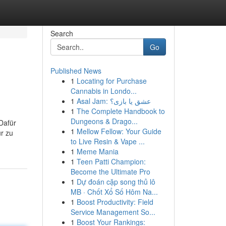
Search
Go
Published News
1
Locating for Purchase
Cannabis in Londo...
1
Asal Jam: عشق یا بازی؟
1
The Complete Handbook to
Dungeons & Drago...
Dafür
1
Mellow Fellow: Your Guide
ur zu
to Live Resin & Vape ...
1
Meme Mania
1
Teen Patti Champion:
Become the Ultimate Pro
1
Dự đoán cặp song thủ lô
MB · Chốt Xổ Số Hôm Na...
1
Boost Productivity: Field
Service Management So...
1
Boost Your Rankings: