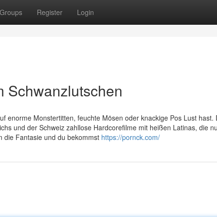
Groups
Register
Login
m Schwanzlutschen
auf enorme Monstertitten, feuchte Mösen oder knackige Pos Lust hast. 
ichs und der Schweiz zahllose Hardcorefilme mit heißen Latinas, die n
hon die Fantasie und du bekommst
https://pornck.com/