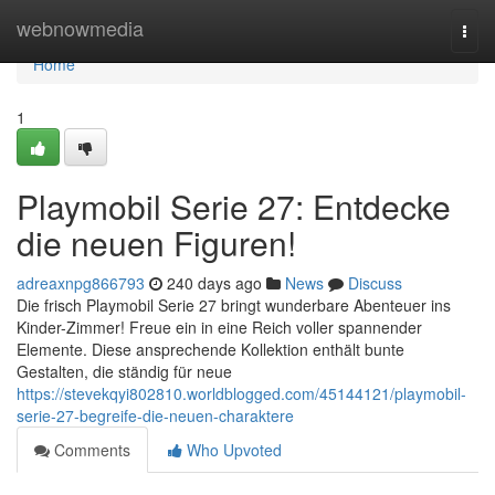
Home
webnowmedia
Togg
navi
Home
1
Playmobil Serie 27: Entdecke
die neuen Figuren!
adreaxnpg866793
240 days ago
News
Discuss
Die frisch Playmobil Serie 27 bringt wunderbare Abenteuer ins
Kinder-Zimmer! Freue ein in eine Reich voller spannender
Elemente. Diese ansprechende Kollektion enthält bunte
Gestalten, die ständig für neue
https://stevekqyi802810.worldblogged.com/45144121/playmobil-
serie-27-begreife-die-neuen-charaktere
Comments
Who Upvoted