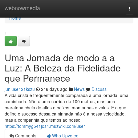
Home
webnowmedia
Togg
navi
Home
1
Uma Jornada de modo a a
Luz: A Beleza da Fidelidade
que Permanece
juniuse421ksz8
246 days ago
News
Discuss
A vida cristã é frequentemente comparada a uma jornada, uma
caminhada. Não é uma corrida de 100 metros, mas uma
maratona cheia de altos e baixos, montanhas e vales. E o que
define o sucesso dessa caminhada não é a nossa velocidade,
mas a companhia que temos ao nosso
https://tommyg541jos4.muzwiki.com/user
Comments
Who Upvoted