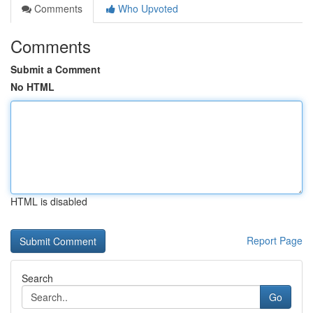
Comments
Who Upvoted
Comments
Submit a Comment
No HTML
HTML is disabled
Report Page
Search
Go