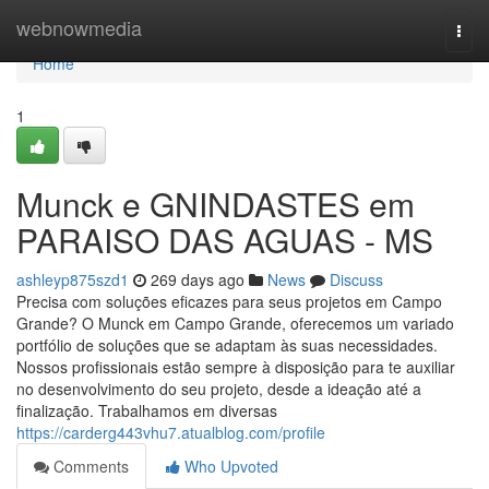
Home
webnowmedia
Togg
navi
Home
1
Munck e GNINDASTES em
PARAISO DAS AGUAS - MS
ashleyp875szd1
269 days ago
News
Discuss
Precisa com soluções eficazes para seus projetos em Campo
Grande? O Munck em Campo Grande, oferecemos um variado
portfólio de soluções que se adaptam às suas necessidades.
Nossos profissionais estão sempre à disposição para te auxiliar
no desenvolvimento do seu projeto, desde a ideação até a
finalização. Trabalhamos em diversas
https://carderg443vhu7.atualblog.com/profile
Comments
Who Upvoted