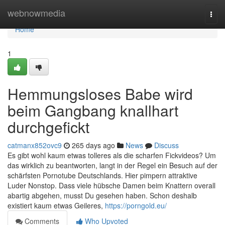
Home
webnowmedia
Togg
navi
Home
1
Hemmungsloses Babe wird
beim Gangbang knallhart
durchgefickt
catmanx852ovc9
265 days ago
News
Discuss
Es gibt wohl kaum etwas tolleres als die scharfen Fickvideos? Um
das wirklich zu beantworten, langt in der Regel ein Besuch auf der
schärfsten Pornotube Deutschlands. Hier pimpern attraktive
Luder Nonstop. Dass viele hübsche Damen beim Knattern overall
abartig abgehen, musst Du gesehen haben. Schon deshalb
existiert kaum etwas Geileres,
https://porngold.eu/
Comments
Who Upvoted