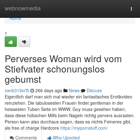
Home
webnowmedia
Togg
navi
Home
1
Perverses Woman wird vom
Stiefvater schonungslos
gebumst
vanb319xrl5
266 days ago
News
Discuss
Eigentlich darf man sich mal wieder ein fantastisches Erotikvideo
reinziehen. Die tabulosesten Frauen findet gentleman in der
heissesten Tuben Seite im WWW. Guy muss gesehen haben,
dass diese hübschen Milfs beim Nageln richtig pervers ausrasten.
Person kann also durchaus sagen, dass es nichts Feineres gibt,
als free of charge Hardcore
https://mypornstuff.com/
Comments
Who Upvoted