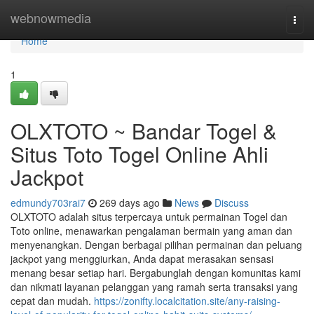
Home
webnowmedia
Togg
navi
Home
1
OLXTOTO ~ Bandar Togel &
Situs Toto Togel Online Ahli
Jackpot
edmundy703rai7
269 days ago
News
Discuss
OLXTOTO adalah situs terpercaya untuk permainan Togel dan
Toto online, menawarkan pengalaman bermain yang aman dan
menyenangkan. Dengan berbagai pilihan permainan dan peluang
jackpot yang menggiurkan, Anda dapat merasakan sensasi
menang besar setiap hari. Bergabunglah dengan komunitas kami
dan nikmati layanan pelanggan yang ramah serta transaksi yang
cepat dan mudah.
https://zonifty.localcitation.site/any-raising-