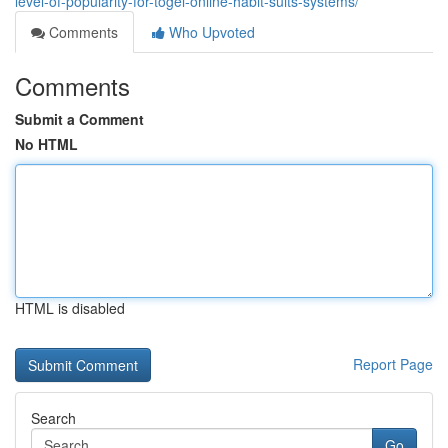
level-of-popularity-for-togel-online-habit-suits-systems/
Comments
Who Upvoted
Comments
Submit a Comment
No HTML
HTML is disabled
Report Page
Search
Go