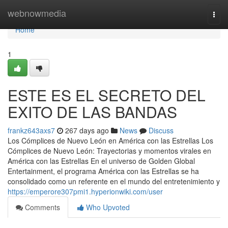
Home
webnowmedia
Togg
navi
Home
1
ESTE ES EL SECRETO DEL
EXITO DE LAS BANDAS
frankz643axs7
267 days ago
News
Discuss
Los Cómplices de Nuevo León en América con las Estrellas Los
Cómplices de Nuevo León: Trayectorias y momentos virales en
América con las Estrellas En el universo de Golden Global
Entertainment, el programa América con las Estrellas se ha
consolidado como un referente en el mundo del entretenimiento y
https://emperore307pmi1.hyperionwiki.com/user
Comments
Who Upvoted