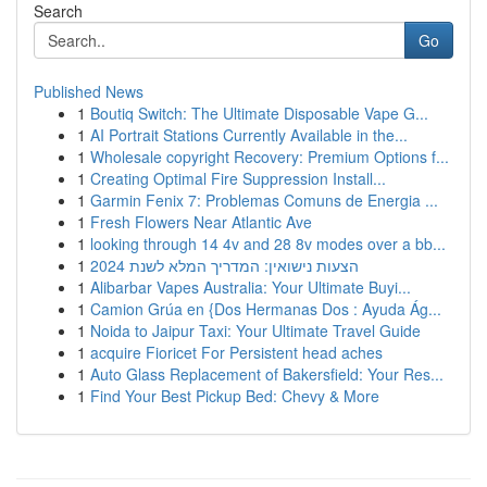
Search
Go
Published News
1
Boutiq Switch: The Ultimate Disposable Vape G...
1
AI Portrait Stations Currently Available in the...
1
Wholesale copyright Recovery: Premium Options f...
1
Creating Optimal Fire Suppression Install...
1
Garmin Fenix 7: Problemas Comuns de Energia ...
1
Fresh Flowers Near Atlantic Ave
1
looking through 14 4v and 28 8v modes over a bb...
1
הצעות נישואין: המדריך המלא לשנת 2024
1
Alibarbar Vapes Australia: Your Ultimate Buyi...
1
Camion Grúa en {Dos Hermanas Dos : Ayuda Ág...
1
Noida to Jaipur Taxi: Your Ultimate Travel Guide
1
acquire Fioricet For Persistent head aches
1
Auto Glass Replacement of Bakersfield: Your Res...
1
Find Your Best Pickup Bed: Chevy & More