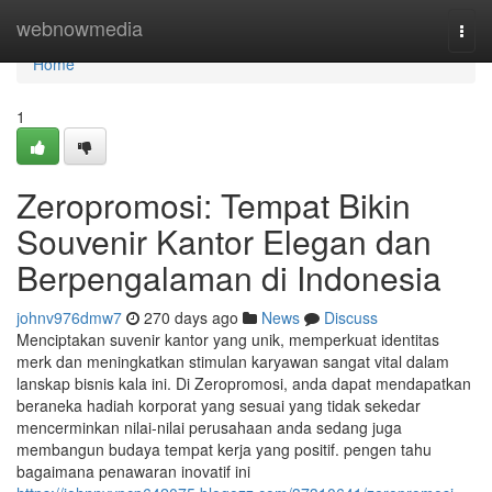
Home
webnowmedia
Togg
navi
Home
1
Zeropromosi: Tempat Bikin
Souvenir Kantor Elegan dan
Berpengalaman di Indonesia
johnv976dmw7
270 days ago
News
Discuss
Menciptakan suvenir kantor yang unik, memperkuat identitas
merk dan meningkatkan stimulan karyawan sangat vital dalam
lanskap bisnis kala ini. Di Zeropromosi, anda dapat mendapatkan
beraneka hadiah korporat yang sesuai yang tidak sekedar
mencerminkan nilai-nilai perusahaan anda sedang juga
membangun budaya tempat kerja yang positif. pengen tahu
bagaimana penawaran inovatif ini