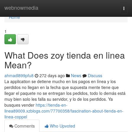
Home
webnowmedia
Togg
navi
Home
1
What Does zoy tienda en linea
Mean?
ahmadl899pfu8
272 days ago
News
Discuss
La application se detiene mucho en los pagos en línea y los
perdidos no llegan en la fecha que supuesta mente tiene que
llegar el paquete no se entregan los pedidos, todo lo demás está
muy bien solo les falla su servidor, y lo de los perdidos. Ya
busques vender
https://tienda-en-
linea89009.xzblogs.com/77700358/fascination-about-tienda-en-
linea-coppel
Comments
Who Upvoted