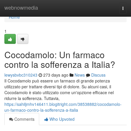
Home
webnowmedia
Togg
navi
Home
1
Cocodamolo: Un farmaco
contro la sofferenza a Italia?
lewysbvbc310243
273 days ago
News
Discuss
Il Cocodamolo può essere un farmaco di grande potenza
utilizzato per trattare diversi tipi di dolore. Su alcuni casi, il
Cocodamolo è stato utilizzato come un'opzione efficace nel
ridurre la sofferenza. Tuttavia,
https://sahiljmhv146411.blogitright.com/38538882/cocodamolo-
un-farmaco-contro-la-sofferenza-a-italia
Comments
Who Upvoted