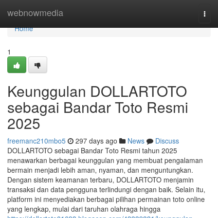
Home
webnowmedia
Togg
navi
Home
1
Keunggulan DOLLARTOTO
sebagai Bandar Toto Resmi
2025
freemanc210mbo5
297 days ago
News
Discuss
DOLLARTOTO sebagai Bandar Toto Resmi tahun 2025
menawarkan berbagai keunggulan yang membuat pengalaman
bermain menjadi lebih aman, nyaman, dan menguntungkan.
Dengan sistem keamanan terbaru, DOLLARTOTO menjamin
transaksi dan data pengguna terlindungi dengan baik. Selain itu,
platform ini menyediakan berbagai pilihan permainan toto online
yang lengkap, mulai dari taruhan olahraga hingga