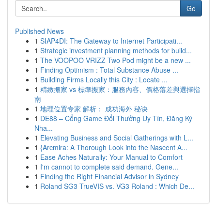
Go
Published News
1
SIAP4DI: The Gateway to Internet Participati...
1
Strategic investment planning methods for build...
1
The VOOPOO VRIZZ Two Pod might be a new ...
1
Finding Optimism : Total Substance Abuse ...
1
Building Firms Locally this City : Locate ...
1
精緻搬家 vs 標準搬家：服務內容、價格落差與選擇指
南
1
地理位置专家 解析： 成功海外 秘诀
1
DE88 – Cổng Game Đổi Thưởng Uy Tín, Đăng Ký
Nha...
1
Elevating Business and Social Gatherings with L...
1
{Arcmira: A Thorough Look into the Nascent A...
1
Ease Aches Naturally: Your Manual to Comfort
1
I'm cannot to complete said demand. Gene...
1
Finding the Right Financial Advisor in Sydney
1
Roland SG3 TrueVIS vs. VG3 Roland : Which De...