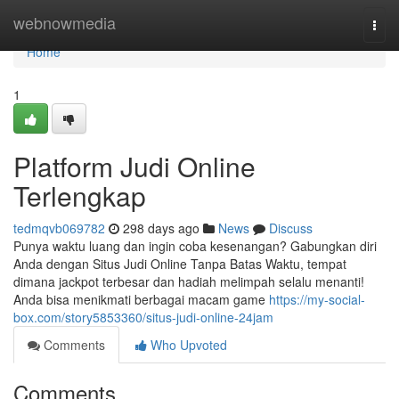
Home
webnowmedia
Togg
navi
Home
1
Platform Judi Online
Terlengkap
tedmqvb069782
298 days ago
News
Discuss
Punya waktu luang dan ingin coba kesenangan? Gabungkan diri
Anda dengan Situs Judi Online Tanpa Batas Waktu, tempat
dimana jackpot terbesar dan hadiah melimpah selalu menanti!
Anda bisa menikmati berbagai macam game
https://my-social-
box.com/story5853360/situs-judi-online-24jam
Comments
Who Upvoted
Comments