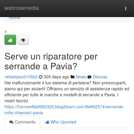
Home
webnowmedia
Togg
navi
Home
1
Serve un riparatore per
serrande a Pavia?
rafaelqiau510562
305 days ago
News
Discuss
Hai malfunzionante il tuo sistema di persiana? Non preoccuparti,
siamo qui per aiutarti! Offriamo un servizio di assistenza rapido ed
efficiente per tutte le marche e modelli di serrande a Pavia. I
nostri tecnici
https://francesfbkd982325.blog2learn.com/84892574/serrande-
rotte-chiamaci-pavia
Comments
Who Upvoted