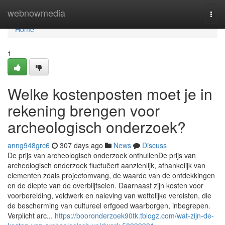
Home
webnowmedia
Togg
navi
Home
1
Welke kostenposten moet je in
rekening brengen voor
archeologisch onderzoek?
anng948grc6
307 days ago
News
Discuss
De prijs van archeologisch onderzoek onthullenDe prijs van
archeologisch onderzoek fluctuëert aanzienlijk, afhankelijk van
elementen zoals projectomvang, de waarde van de ontdekkingen
en de diepte van de overblijfselen. Daarnaast zijn kosten voor
voorbereiding, veldwerk en naleving van wettelijke vereisten, die
de bescherming van cultureel erfgoed waarborgen, inbegrepen.
Verplicht arc...
https://booronderzoek90tk.tblogz.com/wat-zijn-de-