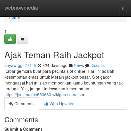
Home
webnowmedia
Togg
navi
Home
1
Ajak Teman Raih Jackpot
anyawrgg477119
324 days ago
News
Discuss
Kabar gembira buat para pecinta slot online! Hari ini adalah
kesempatan emas untuk Meraih jackpot besar. Slot gacor
menguasai hari ini siap memberikan kamu keuntungan yang tak
terduga. Yuk, jangan terlewatkan kesempatan
https://jemimalrcn550630.wikigop.com/user
Comments
Who Upvoted
Comments
Submit a Comment