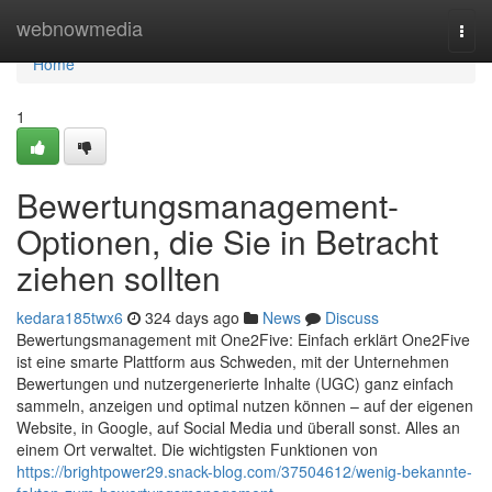
Home
webnowmedia
Togg
navi
Home
1
Bewertungsmanagement-
Optionen, die Sie in Betracht
ziehen sollten
kedara185twx6
324 days ago
News
Discuss
Bewertungsmanagement mit One2Five: Einfach erklärt One2Five
ist eine smarte Plattform aus Schweden, mit der Unternehmen
Bewertungen und nutzergenerierte Inhalte (UGC) ganz einfach
sammeln, anzeigen und optimal nutzen können – auf der eigenen
Website, in Google, auf Social Media und überall sonst. Alles an
einem Ort verwaltet. Die wichtigsten Funktionen von
https://brightpower29.snack-blog.com/37504612/wenig-bekannte-