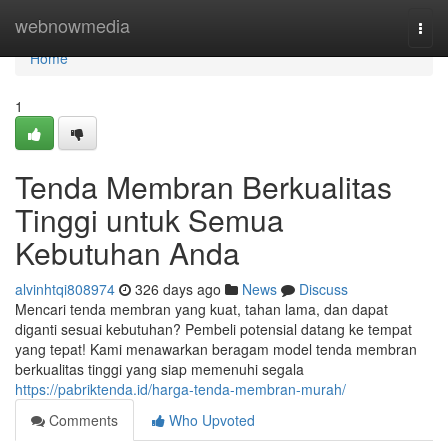
Home
webnowmedia
Togg
navi
Home
1
Tenda Membran Berkualitas
Tinggi untuk Semua
Kebutuhan Anda
alvinhtqi808974
326 days ago
News
Discuss
Mencari tenda membran yang kuat, tahan lama, dan dapat
diganti sesuai kebutuhan? Pembeli potensial datang ke tempat
yang tepat! Kami menawarkan beragam model tenda membran
berkualitas tinggi yang siap memenuhi segala
https://pabriktenda.id/harga-tenda-membran-murah/
Comments
Who Upvoted