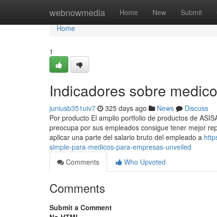
Home
webnowmedia
Home
New
Submit
Home
1
Indicadores sobre medic
juniusb351uiv7
325 days ago
News
Discuss
Por producto El amplio portfolio de productos de ASI
preocupa por sus empleados consigue tener mejor reput
aplicar una parte del salario bruto del empleado a
http
simple-para-medicos-para-empresas-unveiled
Comments
Who Upvoted
Comments
Submit a Comment