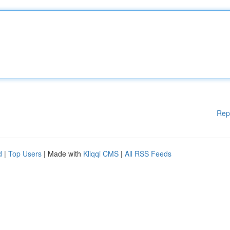
Rep
d
|
Top Users
| Made with
Kliqqi CMS
|
All RSS Feeds