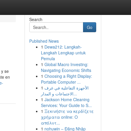
Search
Go
Published News
1
Dewa212: Langkah-
Langkah Lengkap untuk
Pemula
1
Global Macro Investing:
Navigating Economic Shifts
 y se
1
Choosing a Right Display:
ste en
Portable Computer ...
e-
1
الأجهزة التفاعلية في غرف
الاجتماعات و المدار...
1
Jackson Home Cleaning
Services: Your Guide to S...
1
Ξεκινήστε να κερδίζετε
χρήματα online: Ο
απόλυτ...
1
nohuwin – Đăng Nhập