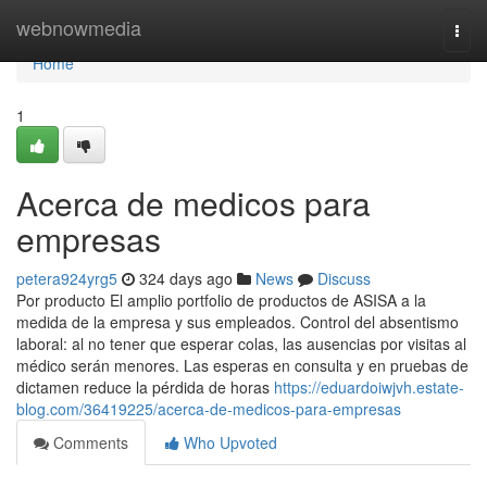
Home
webnowmedia
Togg
navi
Home
1
Acerca de medicos para
empresas
petera924yrg5
324 days ago
News
Discuss
Por producto El amplio portfolio de productos de ASISA a la
medida de la empresa y sus empleados. Control del absentismo
laboral: al no tener que esperar colas, las ausencias por visitas al
médico serán menores. Las esperas en consulta y en pruebas de
dictamen reduce la pérdida de horas
https://eduardoiwjvh.estate-
blog.com/36419225/acerca-de-medicos-para-empresas
Comments
Who Upvoted