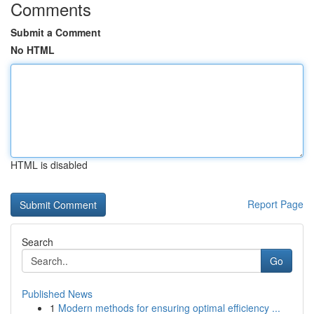
Comments
Submit a Comment
No HTML
HTML is disabled
Report Page
Search
Go
Published News
1
Modern methods for ensuring optimal efficiency ...