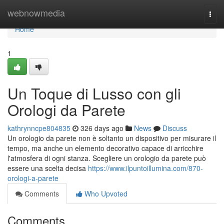
Home
webnowmedia
Togg
navi
Home
1
Un Toque di Lusso con gli
Orologi da Parete
kathrynncpe804835
326 days ago
News
Discuss
Un orologio da parete non è soltanto un dispositivo per misurare il
tempo, ma anche un elemento decorativo capace di arricchire
l'atmosfera di ogni stanza. Scegliere un orologio da parete può
essere una scelta decisa
https://www.ilpuntoillumina.com/870-
orologi-a-parete
Comments
Who Upvoted
Comments