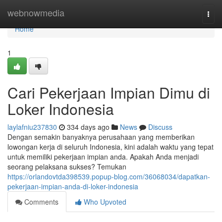
Home
webnowmedia
Togg
navi
Home
1
Cari Pekerjaan Impian Dimu di
Loker Indonesia
laylafniu237830
334 days ago
News
Discuss
Dengan semakin banyaknya perusahaan yang memberikan
lowongan kerja di seluruh Indonesia, kini adalah waktu yang tepat
untuk memiliki pekerjaan impian anda. Apakah Anda menjadi
seorang pelaksana sukses? Temukan
https://orlandovtda398539.popup-blog.com/36068034/dapatkan-
pekerjaan-impian-anda-di-loker-indonesia
Comments
Who Upvoted