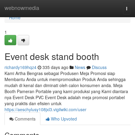
Home
webnowmedia
Togg
navi
Home
1
Event desk stand booth
richardy169hqz4
335 days ago
News
Discuss
Kami Artha Bengras sebagai Produsen Meja Promosi siap
Membantu Anda untuk mempromosikan Produk Anda sehingga
mudah di kenal dan diminati oleh calon konsumen anda. Meja
Booth Pameran Portable yang kami produksi yang Kami diantara
nya Event Desk PVC Event Desk adalah meja promosi portabel
yang praktis dan efisien untuk
https://aeschylusy108jxl3.vigilwiki.com/user
Comments
Who Upvoted
Comments