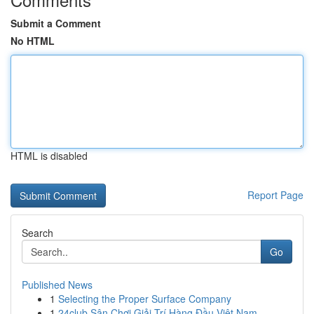
Submit a Comment
No HTML
HTML is disabled
Report Page
Search
Go
Published News
1
Selecting the Proper Surface Company
1
24club Sân Chơi Giải Trí Hàng Đầu Việt Nam