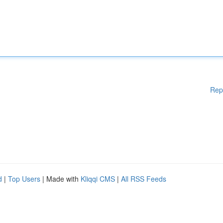
Rep
d
|
Top Users
| Made with
Kliqqi CMS
|
All RSS Feeds