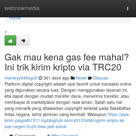
Home
webnowmedia
Togg
navi
Home
1
Gak mau kena gas fee mahal?
Ini trik kirim kripto via TRC20
manleyy949ogv5
361 days ago
News
Discuss
Platform digital copyright adalah opsi favorit untuk transaksi online
yang digunakan secara luas. Dengan menggunakan layanan ini,
kita dapat dengan mudah transfer dana, menerima transfer, atau
membayar di marketplace dengan rasa aman. Salah satu hal
yang menarik yang ditawarkan copyright terletak pada fleksibilitas
lintas negara, serta jaminan uang kembali. Walaupun
https://jasa-
kirim-paypal91571.topbloghub.com/43103406/ngirim-kripto-ke-
luar-negeri-trc20-bisa-jadi-solusi
Comments
Who Upvoted