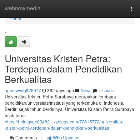
Home
webnowmedia
Togg
navi
Home
1
Universitas Kristen Petra:
Terdepan dalam Pendidikan
Berkualitas
agneswvfg975077
362 days ago
News
Discuss
Universitas Kristen Petra Surabaya merupakan lembaga
pendidikan/universitas/institusi yang terkemuka di Indonesia.
Berdiri sejak tahun berdirinya, Universitas Kristen Petra Surabaya
telah terus
https://heidigyge034821.xzblogs.com/76815772/universitas-
kristen-petra-terdepan-dalam-pendidikan-berkualitas
Comments
Who Upvoted