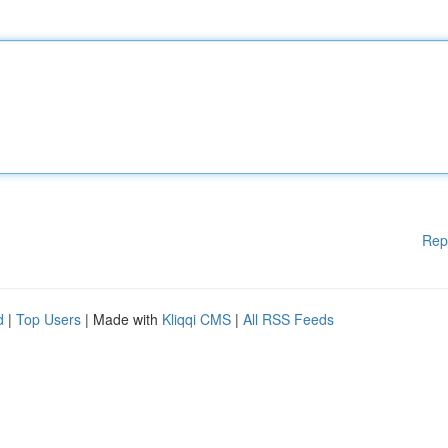
Rep
d
|
Top Users
| Made with
Kliqqi CMS
|
All RSS Feeds