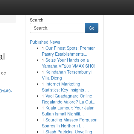
Search
Go
Published News
1
Our Finest Spots: Premier
al
Pastry Establishments...
1
Seize Your Hands on a
Yamaha VF200 VMAX SHO!
1
Keindahan Tersembunyi
s de
Villa Dieng
1
Internet Marketing
Statistics: Key Insights ...
C3%A9-
1
Vuoi Guadagnare Online
Regalando Valore? La Gui...
1
Kuala Lumpur: Your Jalan
Sultan Ismail Nightlif...
1
Sourcing Massey Ferguson
Spares in Northern I...
1
Stash Patricks: Unveiling