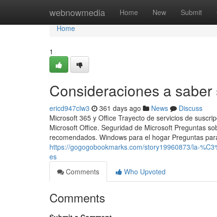
Home
webnowmedia
Home
New
Submit
Home
1
Consideraciones a saber s
ericd947clw3
361 days ago
News
Discuss
Microsoft 365 y Office Trayecto de servicios de suscri
Microsoft Office. Seguridad de Microsoft Preguntas so
recomendados. Windows para el hogar Preguntas para
https://gogogobookmarks.com/story19960873/la-%
es
Comments
Who Upvoted
Comments