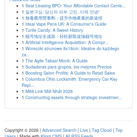
1
Seat Leasing BPO: Your Affordable Contact Cente...
1
일본구심: 당신의 피부 고민, 이제 안녕!
1
無毒農用營養劑：提升作物產量的新途徑
1
Ideal Vape Pens UK: A Consumer's Guide
1
Turtle Candy: A Sweet History
1
靓号地址生成器：轻松获取波场靓号地址
1
Artificial Intelligence Acquisition: A Compr...
1
Woreczki strunowe 8x18cm: Idealne do każdego
za...
1
The Agile Tabaxi Monk: A Guide
1
Sudaderas para grupos, los mejores Precios
1
Boosting Salon Profits: A Guide to Retail Sales
1
Columbus Ohio Locksmith: Emergency Car Key
Repl...
1
M88 Link Mới Nhất 2026
1
Constructing assets through strategic investmen...
Copyright © 2026 |
Advanced Search
|
Live
|
Tag Cloud
|
Top
Users
| Made with
Kliqqi CMS
|
All RSS Feeds