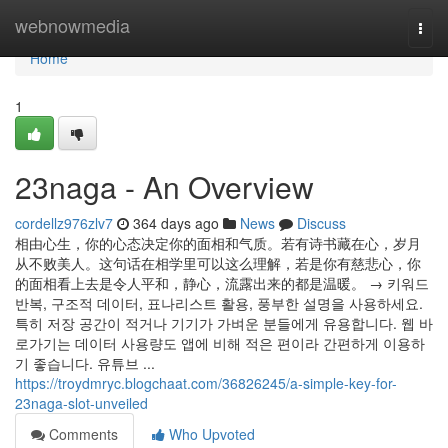
Home
webnowmedia
Togg
navi
Home
1
23naga - An Overview
cordellz976zlv7
364 days ago
News
Discuss
相由心生，你的心态决定你的面相和气质。若有诗书藏在心，岁月
从不败美人。这句话在相学里可以这么理解，若是你有慈悲心，你
的面相看上去是令人平和，静心，流露出来的都是温暖。 → 키워드
반복, 구조적 데이터, 표나리스트 활용, 풍부한 설명을 사용하세요.
특히 저장 공간이 적거나 기기가 가벼운 분들에게 유용합니다. 웹 바
로가기는 데이터 사용량도 앱에 비해 적은 편이라 간편하게 이용하
기 좋습니다. 유튜브 ...
https://troydmryc.blogchaat.com/36826245/a-simple-key-for-
23naga-slot-unveiled
Comments
Who Upvoted