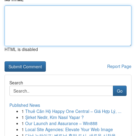
HTML is disabled
Report Page
Search
Go
Published News
1
Thuê Căn Hộ Happy One Central – Giá Hợp Lý, ...
1
Şirket Nedir, Kim Nasıl Yapar ?
1
Our Launch and Assurance – Win888
1
Local Site Agencies: Elevate Your Web Image
1
다낭 뉴라이프: 베트남 휴양 도시, 새로운 시작을 ...