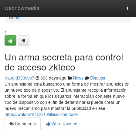
Home
webnowmedia
Togg
navi
Home
1
Un arma secreta para control
de acceso zkteco
traudld333cvp7
363 days ago
News
Discuss
Un anunciante está buscando una forma de mostrar anuncios en
un nuevo tipo de dispositivo. El anunciante recopila información
sobre la forma en que los usuarios interactúan con este nuevo
tipo de dispositivo con el fin de determinar si puede crear un
nuevo mecanismo para mostrar la publicidad en ese
https://waldol791zzx1.wikissl.com/user
Comments
Who Upvoted