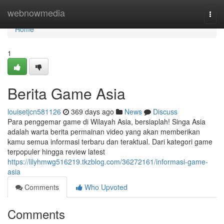
Home
webnowmedia
Togg
navi
Home
1
Berita Game Asia
louisetjcn581126
369 days ago
News
Discuss
Para penggemar game di Wilayah Asia, bersiaplah! Singa Asia
adalah warta berita permainan video yang akan memberikan
kamu semua informasi terbaru dan teraktual. Dari kategori game
terpopuler hingga review latest
https://lilyhmwg516219.tkzblog.com/36272161/informasi-game-
asia
Comments
Who Upvoted
Comments