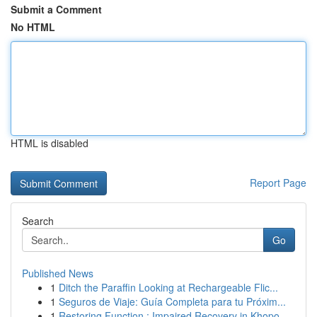
Submit a Comment
No HTML
HTML is disabled
Report Page
Search
Go
Published News
1
Ditch the Paraffin Looking at Rechargeable Flic...
1
Seguros de Viaje: Guía Completa para tu Próxim...
1
Restoring Function : Impaired Recovery in Khopo...