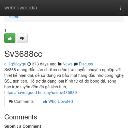
Home
webnowmedia
Togg
navi
Home
1
Sv3688cc
eli7q53qyg0
373 days ago
News
Discuss
SV368 mang đến sân chơi cá cược trực tuyến chuyên nghiệp với
thiết kế hiện đại, dễ sử dụng và bảo mật hàng đầu nhờ công nghệ
SSL tiên tiến. Hỗ trợ đa dạng loại hình từ cá độ bóng đá, sòng
bạc trực tuyến đến đá gà kịch tính,
https://haveagood.holiday/users/435889
Comments
Who Upvoted
Comments
Submit a Comment