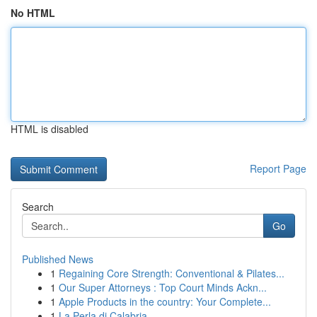
No HTML
HTML is disabled
Report Page
Search
Go
Published News
1
Regaining Core Strength: Conventional & Pilates...
1
Our Super Attorneys : Top Court Minds Ackn...
1
Apple Products in the country: Your Complete...
1
La Perla di Calabria