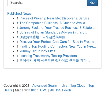
Go
Published News
1
Places of Worship Near Me: Discover a Service...
1
The Companion Business: A Guide to Availa...
1
Jeremy Eveland: Your Trusted Business & Estate ...
1
Bureau of Indian Standards Advisor in this c...
1
加密貨幣賭場：未來趨勢與風險
1
Discover Your Perfect Car: Cars for Sale in Fresno
1
Finding Top Roofing Contractors Near You in Nee...
1
Yummy DIY Puppy Bites
1
Locating Trustworthy Towing Providers
1
홈페이지 제작 성공적인 웹사이트 구축을 위한 ...
Copyright © 2026 |
Advanced Search
|
Live
|
Tag Cloud
|
Top
Users
| Made with
Kliqqi CMS
|
All RSS Feeds