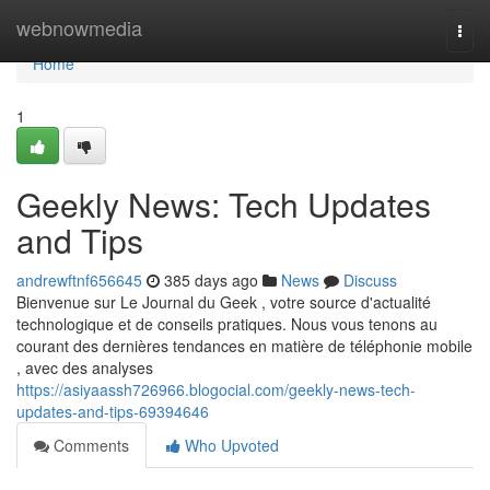
Home
webnowmedia
Togg
navi
Home
1
Geekly News: Tech Updates
and Tips
andrewftnf656645
385 days ago
News
Discuss
Bienvenue sur Le Journal du Geek , votre source d'actualité
technologique et de conseils pratiques. Nous vous tenons au
courant des dernières tendances en matière de téléphonie mobile
, avec des analyses
https://asiyaassh726966.blogocial.com/geekly-news-tech-
updates-and-tips-69394646
Comments
Who Upvoted