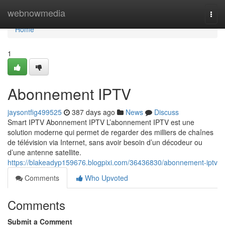
Home
webnowmedia
Togg
navi
Home
1
Abonnement IPTV
jaysontfig499525
387 days ago
News
Discuss
Smart IPTV Abonnement IPTV L’abonnement IPTV est une
solution moderne qui permet de regarder des milliers de chaînes
de télévision via Internet, sans avoir besoin d’un décodeur ou
d’une antenne satellite.
https://blakeadyp159676.blogpixi.com/36436830/abonnement-iptv
Comments
Who Upvoted
Comments
Submit a Comment