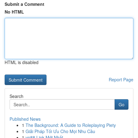
Submit a Comment
No HTML
HTML is disabled
Report Page
Search
Go
Published News
1
The Background: A Guide to Roleplaying Piety
1
Giải Pháp Tối Ưu Cho Mọi Nhu Cầu
1
vn88 Link Mới Nhất