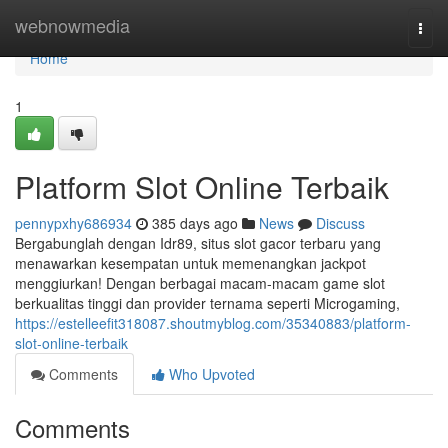
Home
webnowmedia
Togg
navi
Home
1
Platform Slot Online Terbaik
pennypxhy686934
385 days ago
News
Discuss
Bergabunglah dengan Idr89, situs slot gacor terbaru yang
menawarkan kesempatan untuk memenangkan jackpot
menggiurkan! Dengan berbagai macam-macam game slot
berkualitas tinggi dan provider ternama seperti Microgaming,
https://estelleefit318087.shoutmyblog.com/35340883/platform-
slot-online-terbaik
Comments
Who Upvoted
Comments