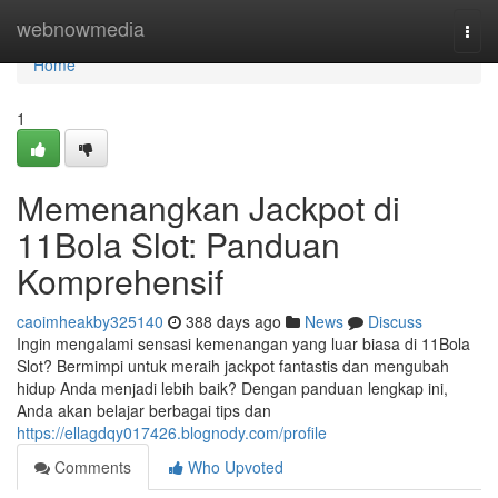
Home
webnowmedia
Togg
navi
Home
1
Memenangkan Jackpot di
11Bola Slot: Panduan
Komprehensif
caoimheakby325140
388 days ago
News
Discuss
Ingin mengalami sensasi kemenangan yang luar biasa di 11Bola
Slot? Bermimpi untuk meraih jackpot fantastis dan mengubah
hidup Anda menjadi lebih baik? Dengan panduan lengkap ini,
Anda akan belajar berbagai tips dan
https://ellagdqy017426.blognody.com/profile
Comments
Who Upvoted