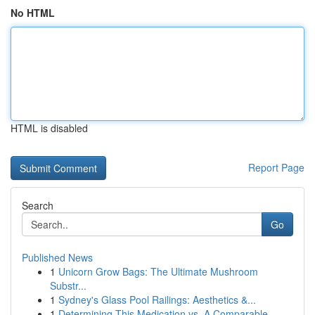
No HTML
HTML is disabled
Report Page
Search
Go
Published News
1
Unicorn Grow Bags: The Ultimate Mushroom
Substr...
1
Sydney's Glass Pool Railings: Aesthetics &...
1
Determining This Medication vs. A Comparable...