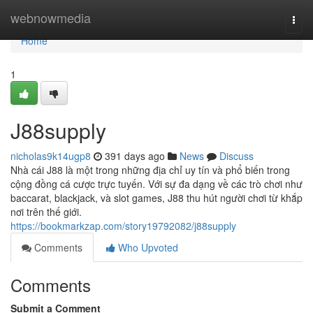
Home
webnowmedia
Togg
navi
Home
1
J88supply
nicholas9k14ugp8
391 days ago
News
Discuss
Nhà cái J88 là một trong những địa chỉ uy tín và phổ biến trong
cộng đồng cá cược trực tuyến. Với sự đa dạng về các trò chơi như
baccarat, blackjack, và slot games, J88 thu hút người chơi từ khắp
nơi trên thế giới.
https://bookmarkzap.com/story19792082/j88supply
Comments
Who Upvoted
Comments
Submit a Comment