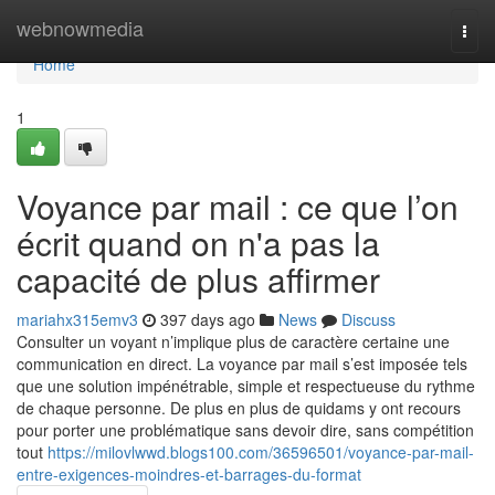
Home
webnowmedia
Togg
navi
Home
1
Voyance par mail : ce que l’on
écrit quand on n'a pas la
capacité de plus affirmer
mariahx315emv3
397 days ago
News
Discuss
Consulter un voyant n’implique plus de caractère certaine une
communication en direct. La voyance par mail s’est imposée tels
que une solution impénétrable, simple et respectueuse du rythme
de chaque personne. De plus en plus de quidams y ont recours
pour porter une problématique sans devoir dire, sans compétition
tout
https://milovlwwd.blogs100.com/36596501/voyance-par-mail-
entre-exigences-moindres-et-barrages-du-format