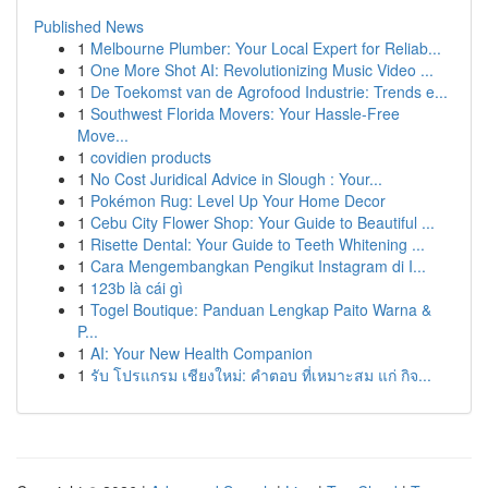
Published News
1
Melbourne Plumber: Your Local Expert for Reliab...
1
One More Shot AI: Revolutionizing Music Video ...
1
De Toekomst van de Agrofood Industrie: Trends e...
1
Southwest Florida Movers: Your Hassle-Free
Move...
1
covidien products
1
No Cost Juridical Advice in Slough : Your...
1
Pokémon Rug: Level Up Your Home Decor
1
Cebu City Flower Shop: Your Guide to Beautiful ...
1
Risette Dental: Your Guide to Teeth Whitening ...
1
Cara Mengembangkan Pengikut Instagram di I...
1
123b là cái gì
1
Togel Boutique: Panduan Lengkap Paito Warna &
P...
1
AI: Your New Health Companion
1
รับ โปรแกรม เชียงใหม่: คำตอบ ที่เหมาะสม แก่ กิจ...