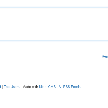
Rep
d
|
Top Users
| Made with
Kliqqi CMS
|
All RSS Feeds