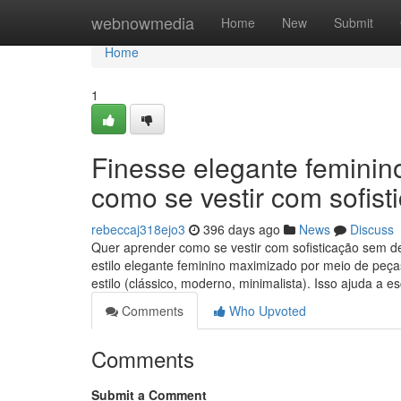
Home
webnowmedia
Home
New
Submit
Home
1
Finesse elegante feminin
como se vestir com sofist
rebeccaj318ejo3
396 days ago
News
Discuss
Quer aprender como se vestir com sofisticação sem d
estilo elegante feminino maximizado por meio de peças‑
estilo (clássico, moderno, minimalista). Isso ajuda a 
Comments
Who Upvoted
Comments
Submit a Comment