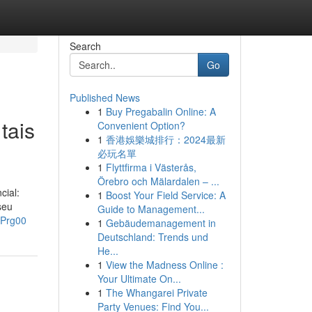
Search
Go
Published News
1
Buy Pregabalin Online: A
tais
Convenient Option?
1
香港娛樂城排行：2024最新
必玩名單
1
Flyttfirma i Västerås,
Örebro och Mälardalen – ...
cial:
1
Boost Your Field Service: A
seu
Guide to Management...
6Prg00
1
Gebäudemanagement in
Deutschland: Trends und
He...
1
View the Madness Online :
Your Ultimate On...
1
The Whangarei Private
Party Venues: Find You...