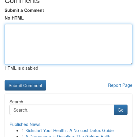
Submit a Comment
No HTML
HTML is disabled
Report Page
Search
Go
Published News
1
Kickstart Your Health : A No-cost Detox Guide
1
A Dragonborn’s Devotion: The Golden Faith