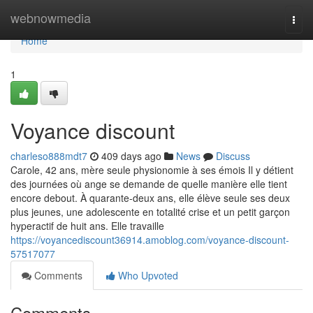
Home
webnowmedia
Togg
navi
Home
1
Voyance discount
charleso888mdt7
409 days ago
News
Discuss
Carole, 42 ans, mère seule physionomie à ses émois Il y détient
des journées où ange se demande de quelle manière elle tient
encore debout. À quarante-deux ans, elle élève seule ses deux
plus jeunes, une adolescente en totalité crise et un petit garçon
hyperactif de huit ans. Elle travaille
https://voyancediscount36914.amoblog.com/voyance-discount-
57517077
Comments
Who Upvoted
Comments