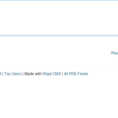
Rep
d
|
Top Users
| Made with
Kliqqi CMS
|
All RSS Feeds