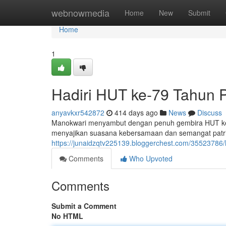
Home
webnowmedia
Home
New
Submit
Home
1
Hadiri HUT ke-79 Tahun P
anyavkxr542872
414 days ago
News
Discuss
Manokwari menyambut dengan penuh gembira HUT ke-
menyajikan suasana kebersamaan dan semangat patri
https://junaidzqtv225139.bloggerchest.com/35523786/h
Comments
Who Upvoted
Comments
Submit a Comment
No HTML