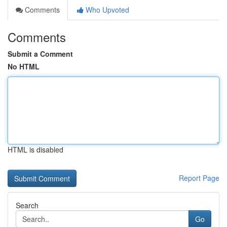
Comments
Who Upvoted
Comments
Submit a Comment
No HTML
HTML is disabled
Report Page
Search
Go